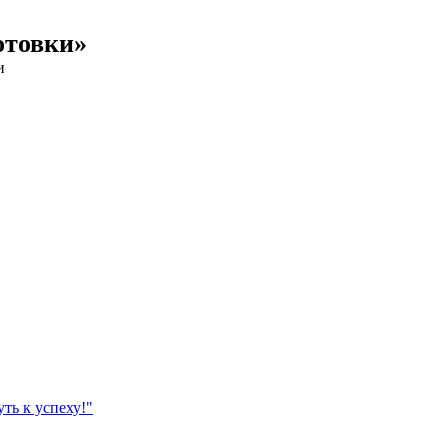
отовки»
и
ть к успеху!"