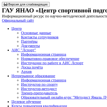
Версия для слабовидящих
ГАУ ЯНАО «Центр спортивной подг
Информационный ресурс по научно-методической деятельност
Официальный сайт
Центр
Основные данные
Контакты сотрудников
Партнёры
Документы
АИС "Лспорт"
Информационная страница
Нормативно-правовое обеспечение
Инструкции по работе в АИС Лспорт
Доска почёта
Архив
Непрерывное образование
Информационная страница
Инструктор по спорту
Инструктор-методист
Тренер-преподаватель
Образовательный онлайн-курс "Методист Ямала. Пу
Целевое обучение
Курсы повышения квалификации