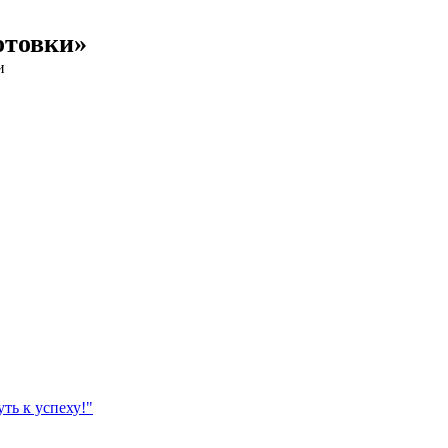
отовки»
и
ть к успеху!"