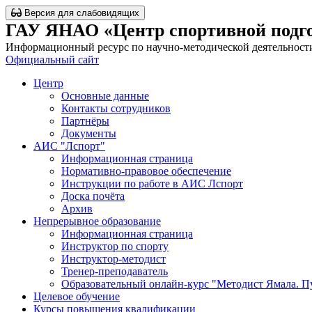
Версия для слабовидящих
ГАУ ЯНАО «Центр спортивной подг
Информационный ресурс по научно-методической деятельност
Официальный сайт
Центр
Основные данные
Контакты сотрудников
Партнёры
Документы
АИС "Лспорт"
Информационная страница
Нормативно-правовое обеспечение
Инструкции по работе в АИС Лспорт
Доска почёта
Архив
Непрерывное образование
Информационная страница
Инструктор по спорту
Инструктор-методист
Тренер-преподаватель
Образовательный онлайн-курс "Методист Ямала. Пу
Целевое обучение
Курсы повышения квалификации