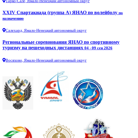
Тарко-Сале, Ямало-Ненецкий автономный округ
XXIV Спартакиада (группа А) ЯНАО по волейболу
по
назначению
Салехард, Ямало-Ненецкий автономный округ
Региональные соревнования ЯНАО по спортивному
туризму на пешеходных дистанциях
04 - 09 сен 2026
Восяхово, Ямало-Ненецкий автономный округ