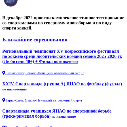
В декабре 2022 провели комплексное этапное тестирование
со спортсменами по северному многоборью и по виду
спорта хоккей.
Ближайшие соревнования
Региональный чемпионат XV всероссийского фестиваля
по хоккею среди любительских команд сезона 2025-2026 гг.
(Любитель 40+) + Финал
по назначению
Лабытнанги, Ямало-Ненецкий автономный округ
XXIV Спартакиада (группа А) ЯНАО по футболу (футзал)
по назначению
Тарко-Сале, Ямало-Ненецкий автономный округ
Спартакиада учащихся ЯНАО по спортивной борьбе
(греко-римская борьба)
по назначению